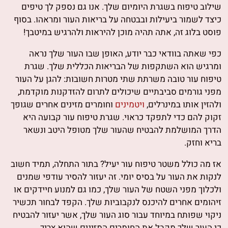
שילוב טיפוח בשגרת היומיום שלך. אנו גם נספק לך טיפים
כיצד לשמור ביעילות ובבטחה על בריאות העור ומראהו. בסוף
פוסט בלוג זה, אתה תהיה מוכן להיראות ולהרגיש במיטבך!
כפי שאתה בוודאי כבר יודע, האופן שבו העור שלך נראה
ומרגיש הוא השתקפות של הבריאות הכללית שלך. שגרת
טיפוח עור טובה משרתת שתי מטרות חשובות: להגן על העור
מפני גורמים סביבתיים שיכולים לתרום להזדקנות מוקדמת,
ולהזין אותו במינרלים,
ויטמינים
וחומרים מזינים אחרים שגופך
זקוק להם כדי לתפקד כראוי. שגרת טיפוח עור קבועה היא
הדרך המושלמת להבטיח שהעור שלך מטופל היטב ונשאר
בריא וחזק.
אז מה כולל משטר טיפוח עור יעיל? בתור התחלה, תמיד חשוב
לנקות את העור על בסיס יומי. זה יעזור להסיר עודפי שמנים
ולכלוך מפני השטח של העור שלך, כמו גם למנוע חיידקים או
זיהומים אחרים להיכנס לנקבוביות שלך. הקפד לבחור תכשיר
ניקוי שפותח במיוחד עבור סוג העור שלך, אשר יעזור להבטיח
כי העור שלך מקבל את החומרים המזינים שהוא צריך.