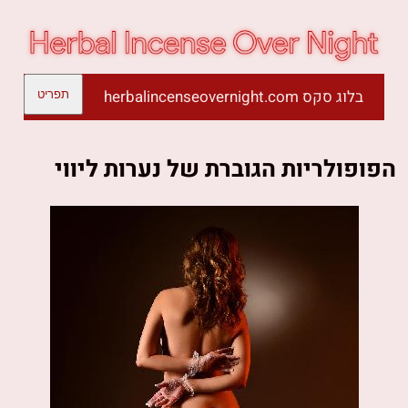
בלוג סקס herbalincenseovernight.com
תפריט
הפופולריות הגוברת של נערות ליווי