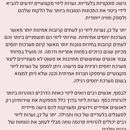
גישה פונקציות בלעדיות. נערות ליווי מקצועיים יודעים להביא
לידי ביטוי את התכונות הטובות ביותר של הלקוח שלהם
ולספק חוויה ייחודית.
יתר על כן, נערות ליווי הן לעתים קרובות אמינות יותר מאשר
מערכות יחסים אמיתיות. שירותי ליווי הם חושפניים ביותר והם
לעתים קרובות בחירות טובות יותר מאשר קיום מערכות יחסים
מכיוון שהם כרוכים בפחות אחריות ודרמה. זה מועיל במיוחד
עבור אנשים שחוששים מחויבות או פשוט לא מעוניינים ליצור
מערכת יחסים רצינית עם מישהו. ניתן לסמוך על נערות ליווי
מקצועיים שיספקו חברות אמיתית וכנה שלא ניתן למצוא
בשום מערכת יחסים רגילה.
לבסוף, אנשים רבים רואים ליווי כאחת הדרכים הזוהרות ביותר
להרוויח כסף. נערות ליווי בדרך כלל מספקות את שירותיהן רק
לאנשים אמידים וידועים, ומעניקות להם גישה מיידית
למעגלים בלעדיים של כוח ותהילה. יתר על כן, נערות ליווי
רבים יכולים להרוויח פרנסה נוחה מבלי לעזוב את הנוחות של
הבית שלהם.