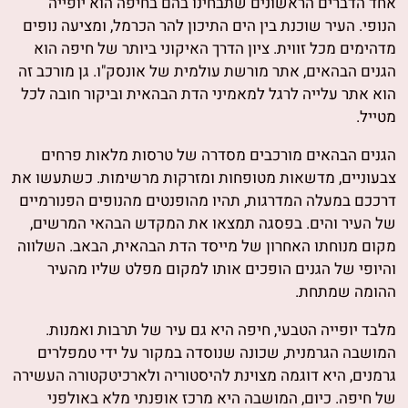
אחד הדברים הראשונים שתבחינו בהם בחיפה הוא יופייה
הנופי. העיר שוכנת בין הים התיכון להר הכרמל, ומציעה נופים
מדהימים מכל זווית. ציון הדרך האיקוני ביותר של חיפה הוא
הגנים הבהאים, אתר מורשת עולמית של אונסק"ו. גן מורכב זה
הוא אתר עלייה לרגל למאמיני הדת הבהאית וביקור חובה לכל
מטייל.
הגנים הבהאים מורכבים מסדרה של טרסות מלאות פרחים
צבעוניים, מדשאות מטופחות ומזרקות מרשימות. כשתעשו את
דרככם במעלה המדרגות, תהיו מהופנטים מהנופים הפנורמיים
של העיר והים. בפסגה תמצאו את המקדש הבהאי המרשים,
מקום מנוחתו האחרון של מייסד הדת הבהאית, הבאב. השלווה
והיופי של הגנים הופכים אותו למקום מפלט שליו מהעיר
ההומה שמתחת.
מלבד יופייה הטבעי, חיפה היא גם עיר של תרבות ואמנות.
המושבה הגרמנית, שכונה שנוסדה במקור על ידי טמפלרים
גרמנים, היא דוגמה מצוינת להיסטוריה ולארכיטקטורה העשירה
של חיפה. כיום, המושבה היא מרכז אופנתי מלא באולפני