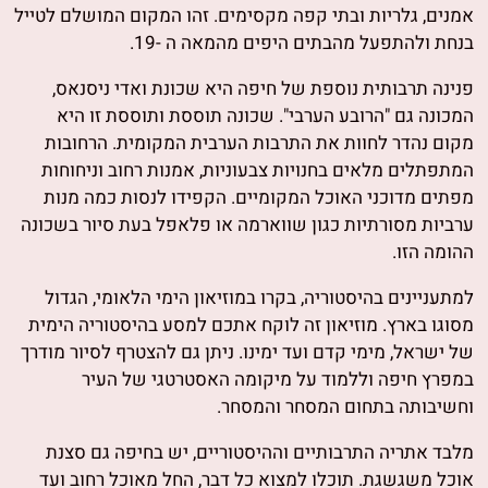
אמנים, גלריות ובתי קפה מקסימים. זהו המקום המושלם לטייל
בנחת ולהתפעל מהבתים היפים מהמאה ה -19.
פנינה תרבותית נוספת של חיפה היא שכונת ואדי ניסנאס,
המכונה גם "הרובע הערבי". שכונה תוססת ותוססת זו היא
מקום נהדר לחוות את התרבות הערבית המקומית. הרחובות
המתפתלים מלאים בחנויות צבעוניות, אמנות רחוב וניחוחות
מפתים מדוכני האוכל המקומיים. הקפידו לנסות כמה מנות
ערביות מסורתיות כגון שווארמה או פלאפל בעת סיור בשכונה
ההומה הזו.
למתעניינים בהיסטוריה, בקרו במוזיאון הימי הלאומי, הגדול
מסוגו בארץ. מוזיאון זה לוקח אתכם למסע בהיסטוריה הימית
של ישראל, מימי קדם ועד ימינו. ניתן גם להצטרף לסיור מודרך
במפרץ חיפה וללמוד על מיקומה האסטרטגי של העיר
וחשיבותה בתחום המסחר והמסחר.
מלבד אתריה התרבותיים וההיסטוריים, יש בחיפה גם סצנת
אוכל משגשגת. תוכלו למצוא כל דבר, החל מאוכל רחוב ועד